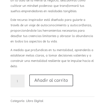
En la Guía de la mente al negocio, descubrirás cómo
cultivar un mindset poderoso que transformará tus
sueños emprendedores en realidades tangibles.
Este recurso inspirador está diseñado para guiarte a
través de un viaje de autoconocimiento y autoconfianza,
proporcionándote las herramientas necesarias para
desafiar tus creencias limitantes y abrazar la abundancia
en todos los aspectos de tu vida.
A medida que profundices en tu mentalidad, aprenderás a
establecer metas claras, a tomar decisiones valientes y a
construir una mentalidad resiliente que te impulse hacia el
éxito.
Guía
Añadir al carrito
De
la
Mente
al
Categoría:
Libro Digital
Negocio